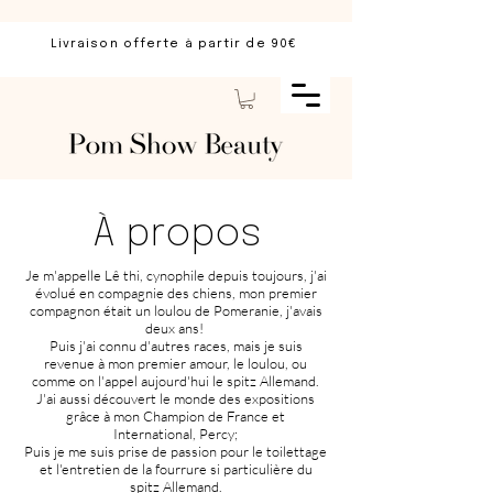
Livraison offerte à partir de 90€
À propos
Je m'appelle Lê thi, cynophile depuis toujours, j'ai
évolué en compagnie des chiens, mon premier
compagnon était un loulou de Pomeranie, j'avais
deux ans!
Puis j'ai connu d'autres races, mais je suis
revenue à mon premier amour, le loulou, ou
comme on l'appel aujourd'hui le spitz Allemand.
J'ai aussi découvert le monde des expositions
grâce à mon Champion de France et
International, Percy;
Puis je me suis prise de passion pour le toilettage
et l'entretien de la fourrure si particulière du
spitz Allemand.