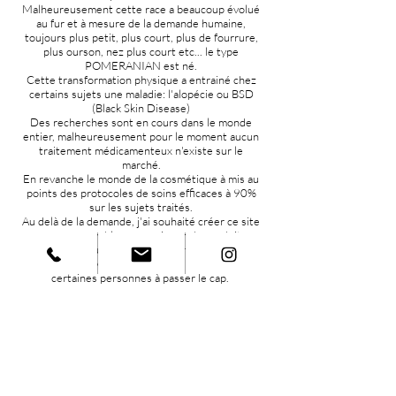
Malheureusement cette race a beaucoup évolué
au fur et à mesure de la demande humaine,
toujours plus petit, plus court, plus de fourrure,
plus ourson, nez plus court etc... le type
POMERANIAN est né.
Cette transformation physique a entrainé chez
certains sujets une maladie: l'alopécie ou BSD
(Black Skin Disease)
Des recherches sont en cours dans le monde
entier, malheureusement pour le moment aucun
traitement médicamenteux n'existe sur le
marché.
En revanche le monde de la cosmétique à mis au
points des protocoles de soins efficaces à 90%
sur les sujets traités.
Au delà de la demande, j'ai souhaité créer ce site
pour y rassembler un maximum de produits
traitants mais aussi faciliter l'approvisionnement,
qui est souvent compliqué et décourage
certaines personnes à passer le cap.
J'ai moi même était confronté à cette maladie, et
je serais ravie de partager mon expérience et
mes conseils avec vous.
Amicalement
Lê thi