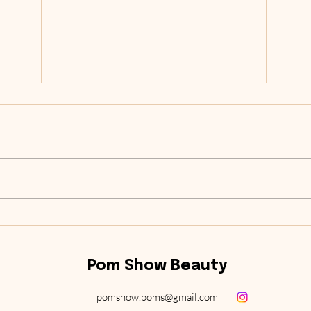
CALENDULA
L’A
Pom Show Beauty
pomshow.poms@gmail.com