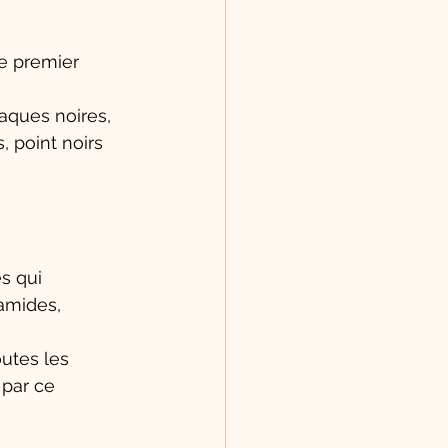
le premier 
aques noires, 
, point noirs 
s qui 
amides, 
utes les 
 par ce 