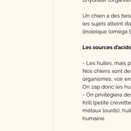
Un chien a des beso
les sujets atteint 
linoleique (oméga 6
Les sources d’acide
- Les huiles, mais p
Nos chiens sont des
organismes, voir en
On zap donc les hui
- On privilégiera d
Krill (petite crevet
métaux lourds), hu
humaine. 