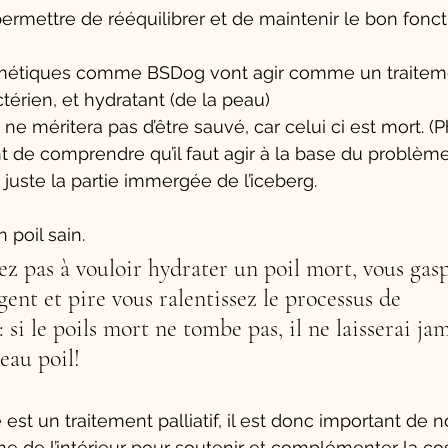
ermettre de rééquilibrer et de maintenir le bon fon
 
métiques comme BSDog vont agir comme un traiteme
térien, et hydratant (de la peau)
 ne méritera pas d’être sauvé, car celui ci est mort. 
t de comprendre qu’il faut agir à la base du problème, 
juste la partie immergée de l’iceberg. 
poil sain. 
z pas à vouloir hydrater un poil mort, vous gasp
gent et pire vous ralentissez le processus de 
si le poils mort ne tombe pas, il ne laisserai jam
eau poil! 
est un traitement palliatif, il est donc important de no
sme de l’intérieur pour soutenir et complémenter la co