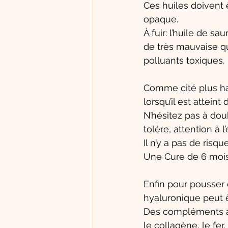
Ces huiles doivent 
opaque. 
À fuir: l’huile de 
de très mauvaise qu
polluants toxiques. 
Comme cité plus hau
lorsqu’il est atteint 
N’hésitez pas à do
tolère, attention à 
Il n’y a pas de risq
Une Cure de 6 moi
Enfin pour pousser 
hyaluronique peut ê
Des compléments al
le collagène, le fer