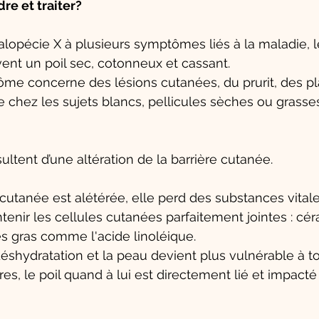
re et traiter?
d’alopécie X à plusieurs symptômes liés à la maladie, 
nt un poil sec, cotonneux et cassant. 
me concerne des lésions cutanées, du prurit, des pl
e chez les sujets blancs, pellicules sèches ou grasses
tent d’une altération de la barrière cutanée.
 cutanée est alétérée, elle perd des substances vitale
enir les cellules cutanées parfaitement jointes : cér
es gras comme l'acide linoléique. 
éshydratation et la peau devient plus vulnérable à to
es, le poil quand à lui est directement lié et impacté