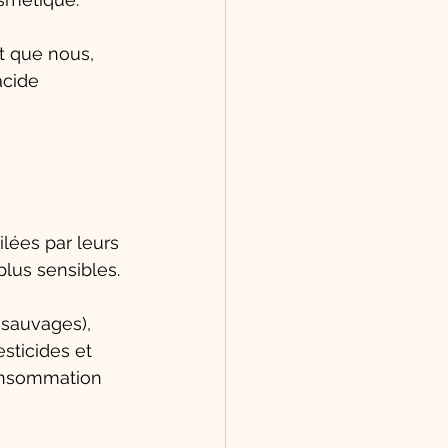
t que nous, 
acide 
lées par leurs 
lus sensibles. 
 sauvages), 
esticides et 
consommation 