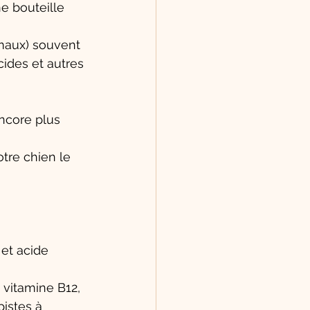
e bouteille 
imaux) souvent 
ides et autres 
ncore plus 
tre chien le 
et acide 
vitamine B12, 
pistes à 