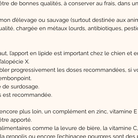
être de bonnes qualités, à conserver au frais, dans un
saumon d’élevage ou sauvage (surtout destinée aux an
alité, chargée en métaux lourds, antibiotiques, pestic
t, l’apport en lipide est important chez le chien et e
d’alopécie X. 
ubler progressivement les doses recommandées, si vo
l’embonpoint. 
ue de surdosage. 
s est recommandée. 
encore plus loin, un complément en zinc, vitamine E 
tre apporté. 
imentaires comme la levure de bière, la vitamine C, 
, la propolis ou encore l’echinacee pourpres sont des 