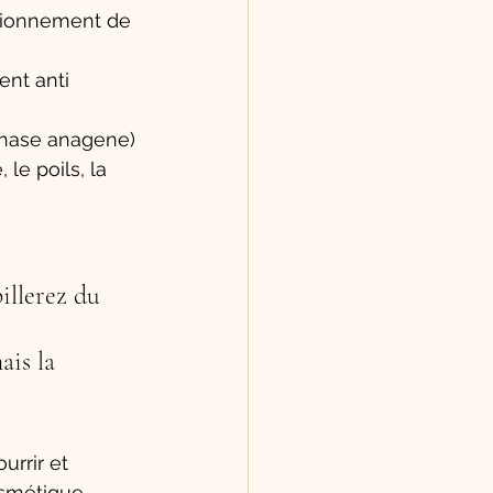
ctionnement de 
nt anti 
(Phase anagene)
le poils, la 
illerez du 
ais la 
urrir et 
smétique. 