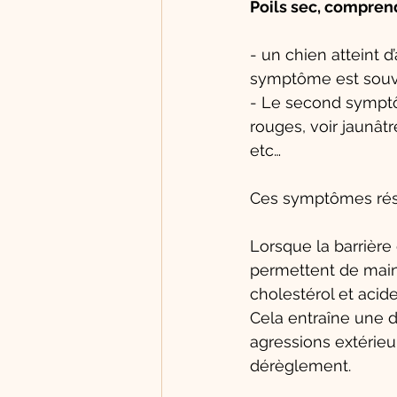
Poils sec, comprend
- un chien atteint 
symptôme est souve
- Le second symptô
rouges, voir jaunâtr
etc…
Ces symptômes résul
Lorsque la barrière
permettent de maint
cholestérol et acid
Cela entraîne une d
agressions extérieur
dérèglement. 