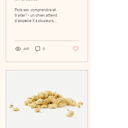
Poils sec, comprendre et
traiter? - un chien atteint
d’alopécie X à plusieurs
symptômes liés à la maladie,
le premier symptôme est...
468
0