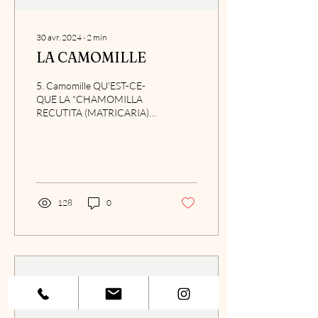
30 avr. 2024
∙
2
min
LA CAMOMILLE
5. Camomille QU'EST-CE-
QUE LA "CHAMOMILLA
RECUTITA (MATRICARIA)
FLOWER EXTRACT" ET
QUELLE EST SON UTILITÉ ?
Certaines parties d'une...
128
0